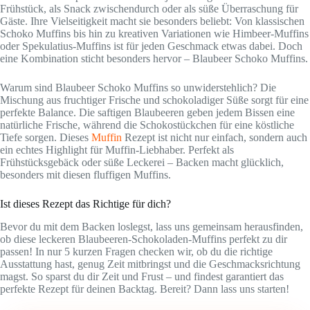
Frühstück, als Snack zwischendurch oder als süße Überraschung für
Gäste. Ihre Vielseitigkeit macht sie besonders beliebt: Von klassischen
Schoko Muffins bis hin zu kreativen Variationen wie Himbeer-Muffins
oder Spekulatius-Muffins ist für jeden Geschmack etwas dabei. Doch
eine Kombination sticht besonders hervor – Blaubeer Schoko Muffins.
Warum sind Blaubeer Schoko Muffins so unwiderstehlich? Die
Mischung aus fruchtiger Frische und schokoladiger Süße sorgt für eine
perfekte Balance. Die saftigen Blaubeeren geben jedem Bissen eine
natürliche Frische, während die Schokostückchen für eine köstliche
Tiefe sorgen. Dieses
Muffin
Rezept ist nicht nur einfach, sondern auch
ein echtes Highlight für Muffin-Liebhaber. Perfekt als
Frühstücksgebäck oder süße Leckerei – Backen macht glücklich,
besonders mit diesen fluffigen Muffins.
Ist dieses Rezept das Richtige für dich?
Bevor du mit dem Backen loslegst, lass uns gemeinsam herausfinden,
ob diese leckeren Blaubeeren-Schokoladen-Muffins perfekt zu dir
passen! In nur 5 kurzen Fragen checken wir, ob du die richtige
Ausstattung hast, genug Zeit mitbringst und die Geschmacksrichtung
magst. So sparst du dir Zeit und Frust – und findest garantiert das
perfekte Rezept für deinen Backtag. Bereit? Dann lass uns starten!