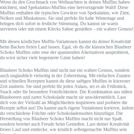
Wenn du den Geschmack von Weihnachten in deinen Muffins haben
möchtest, sind Spekulatius-Muffins eine hervorragende Wahl! Diese
Muffins enthalten die typischen Gewürze von Spekulatius, wie Zimt,
Nelken und Muskatnuss. Sie sind perfekt für kalte Wintertage und
bringen dich sofort in festliche Stimmung. Du kannst sie warm
servieren oder mit einem Klecks Sahne genießen – ein wahrer Genuss!
Mit diesen köstlichen Muffin-Variationen kannst du deiner Kreativität
beim Backen freien Lauf lassen. Egal, ob du die klassischen Blaubeer
Schoko Muffins oder eine der spannenden Alternativen ausprobierst,
du wirst sicher viele begeisterte Gäste haben!
Blaubeer Schoko Muffins sind nicht nur ein wahrer Genuss, sondern
auch unglaublich vielseitig in der Zubereitung. Mit einfachen Zutaten
und schnellen Rezepten kannst du diese saftigen Muffins in kürzester
Zeit zaubern. Sie sind perfekt für jeden Anlass, sei es als Frühstück,
Snack oder für besondere Feierlichkeiten. Die Kombination aus süßen
Blaubeeren und zarter Schokolade macht sie unwiderstehlich. Lass
dich von der Vielzahl an Möglichkeiten inspirieren und probiere die
Rezepte selbst aus! Du kannst auch eigene Variationen kreieren, indem
du verschiedene Früchte oder Schokoladensorten hinzufügst. Die
Herstellung von Blaubeer Schoko Muffins macht nicht nur Spaß,
sondern bereitet auch Freude beim Genießen. Lass deiner Kreativität
freien Lauf und entdecke, wie köstlich selbstgemachte Muffins sein