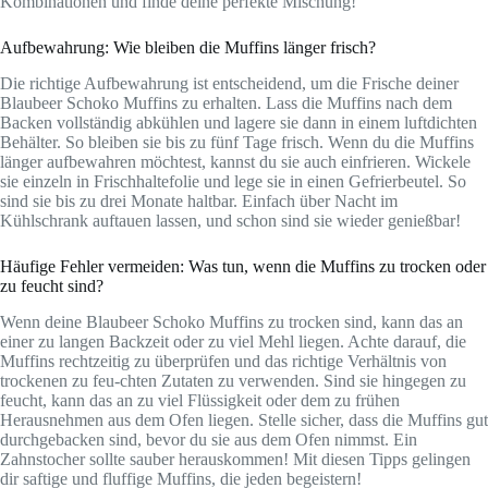
Kombinationen und finde deine perfekte Mischung!
Aufbewahrung: Wie bleiben die Muffins länger frisch?
Die richtige Aufbewahrung ist entscheidend, um die Frische deiner
Blaubeer Schoko Muffins zu erhalten. Lass die Muffins nach dem
Backen vollständig abkühlen und lagere sie dann in einem luftdichten
Behälter. So bleiben sie bis zu fünf Tage frisch. Wenn du die Muffins
länger aufbewahren möchtest, kannst du sie auch einfrieren. Wickele
sie einzeln in Frischhaltefolie und lege sie in einen Gefrierbeutel. So
sind sie bis zu drei Monate haltbar. Einfach über Nacht im
Kühlschrank auftauen lassen, und schon sind sie wieder genießbar!
Häufige Fehler vermeiden: Was tun, wenn die Muffins zu trocken oder
zu feucht sind?
Wenn deine Blaubeer Schoko Muffins zu trocken sind, kann das an
einer zu langen Backzeit oder zu viel Mehl liegen. Achte darauf, die
Muffins rechtzeitig zu überprüfen und das richtige Verhältnis von
trockenen zu feu-chten Zutaten zu verwenden. Sind sie hingegen zu
feucht, kann das an zu viel Flüssigkeit oder dem zu frühen
Herausnehmen aus dem Ofen liegen. Stelle sicher, dass die Muffins gut
durchgebacken sind, bevor du sie aus dem Ofen nimmst. Ein
Zahnstocher sollte sauber herauskommen! Mit diesen Tipps gelingen
dir saftige und fluffige Muffins, die jeden begeistern!